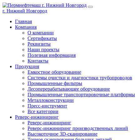
г. Нижний Новгород
Главная
Компания
О компании
Сертификаты
Реквизиты
Наши проекты
Полезная информация
Контакты
Продукция
Емкостное оборудование
Системы очистки и диагностики трубопроводов
Промышленные фильтры
Лесоперерабатывающее оборудование
Промышленные транспортировочные платформы
Металлоконструкции
Пресс-инструмент
Все категории
Реверс-инжиниринг
Реверс-инжиниринг
Реверс-инжиниринг производственных линий
Высокоточное 3D-сканирование
Точное сканирование больших деталей