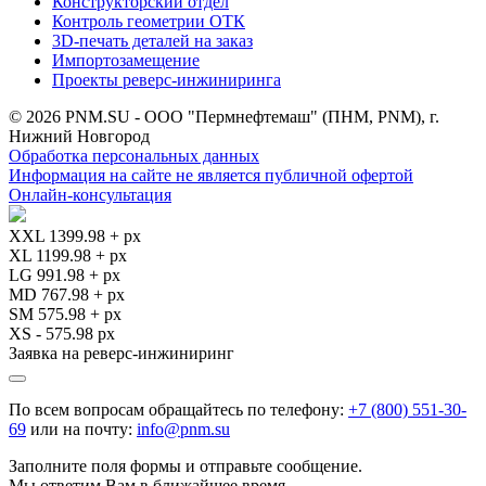
Конструкторский отдел
Контроль геометрии ОТК
3D-печать деталей на заказ
Импортозамещение
Проекты реверс-инжиниринга
© 2026 PNM.SU - ООО "Пермнефтемаш" (ПНМ, PNM), г.
Нижний Новгород
Обработка персональных данных
Информация на сайте не является публичной офертой
Онлайн-консультация
XXL 1399.98 + px
XL 1199.98 + px
LG 991.98 + px
MD 767.98 + px
SM 575.98 + px
XS - 575.98 px
Заявка на реверс-инжиниринг
По всем вопросам обращайтесь по телефону:
+7 (800) 551-30-
69
или на почту:
info@pnm.su
Заполните поля формы и отправьте сообщение.
Мы ответим Вам в ближайшее время.