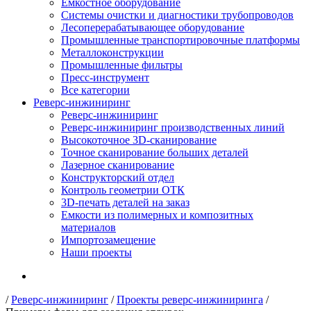
Емкостное оборудование
Системы очистки и диагностики трубопроводов
Лесоперерабатывающее оборудование
Промышленные транспортировочные платформы
Металлоконструкции
Промышленные фильтры
Пресс-инструмент
Все категории
Реверс-инжиниринг
Реверс-инжиниринг
Реверс-инжиниринг производственных линий
Высокоточное 3D-сканирование
Точное сканирование больших деталей
Лазерное сканирование
Конструкторский отдел
Контроль геометрии ОТК
3D-печать деталей на заказ
Емкости из полимерных и композитных
материалов
Импортозамещение
Наши проекты
/
Реверс-инжиниринг
/
Проекты реверс-инжиниринга
/