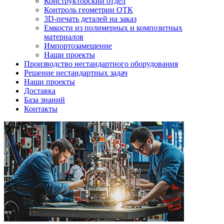
Конструкторский отдел
Контроль геометрии ОТК
3D-печать деталей на заказ
Емкости из полимерных и композитных
материалов
Импортозамещение
Наши проекты
Производство нестандартного оборудования
Решение нестандартных задач
Наши проекты
Доставка
База знаний
Контакты