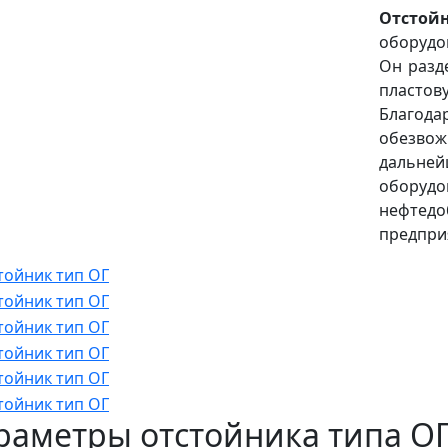
Отсто
оборудо
Он разд
пласто
Благода
обезвож
дальней
обор
нефтед
предпри
раметры отстойника типа ОГ