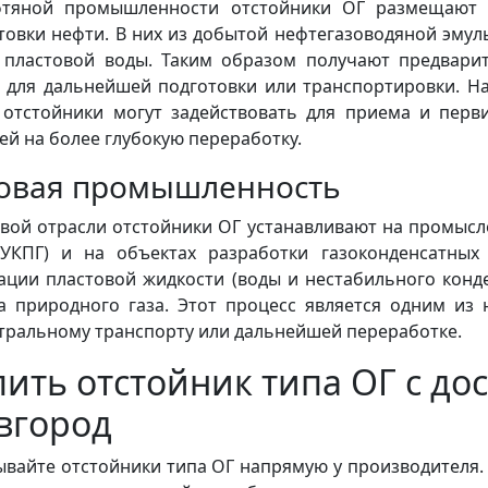
тяной промышленности отстойники ОГ размещают н
товки нефти. В них из добытой нефтегазоводяной эмул
 пластовой воды. Таким образом получают предвари
 для дальнейшей подготовки или транспортировки. Н
 отстойники могут задействовать для приема и пер
ей на более глубокую переработку.
зовая промышленность
овой отрасли отстойники ОГ устанавливают на промысл
(УКПГ) и на объектах разработки газоконденсатных
ации пластовой жидкости (воды и нестабильного конд
а природного газа. Этот процесс является одним из 
тральному транспорту или дальнейшей переработке.
пить отстойник типа ОГ с до
вгород
ывайте отстойники типа ОГ напрямую у производителя.