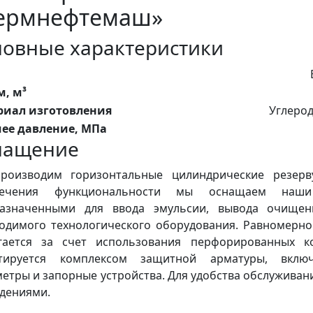
ермнефтемаш»
овные характеристики
, м³
риал изготовления
Углерод
ее давление, МПа
нащение
роизводим горизонтальные цилиндрические резерв
печения функциональности мы оснащаем наш
назначенными для ввода эмульсии, вывода очище
одимого технологического оборудования. Равномерн
гается за счет использования перфорированных ко
нтируется комплексом защитной арматуры, вклю
етры и запорные устройства. Для удобства обслуживан
дениями.