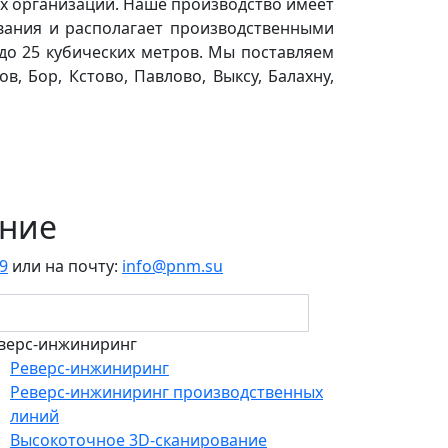
их организаций. Наше производство имеет
вания и располагает производственными
о 25 кубических метров. Мы поставляем
, Бор, Кстово, Павлово, Выксу, Балахну,
ение
69
или на почту:
info@pnm.su
верс-инжиниринг
Реверс-инжиниринг
Реверс-инжиниринг производственных
линий
Высокоточное 3D-сканирование