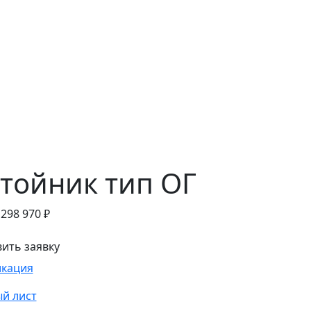
тойник тип ОГ
т
298 970
₽
ить заявку
кация
й лист