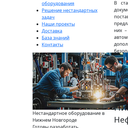
В ст
оборудования
докум
Решение нестандартных
поста
задач
предл
Наши проекты
них –
Доставка
авто
База знаний
допол
Контакты
безоп
Требу
Прос
парам
От
Ни
Нестандартное оборудование в
Не
Нижнем Новгороде
Готовы разработать