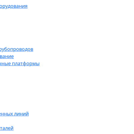
борудования
трубопроводов
вание
чные платформы
енных линий
талей