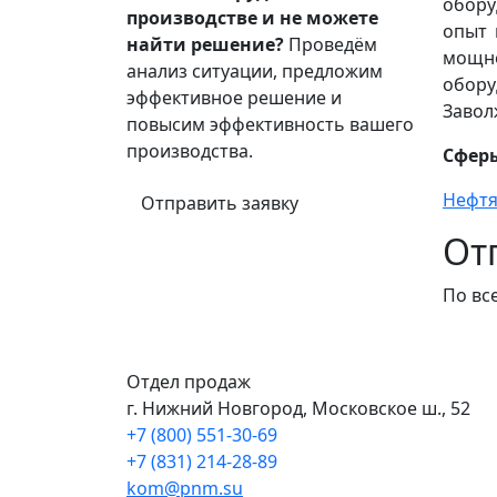
обору
производстве и не можете
опыт 
найти решение?
Проведём
мощно
анализ ситуации, предложим
обору
эффективное решение и
Завол
повысим эффективность вашего
производства.
Сфер
Нефтя
Отправить заявку
От
По вс
Отдел продаж
г. Нижний Новгород, Московское ш., 52
+7 (800) 551-30-69
+7 (831) 214-28-89
kom@pnm.su