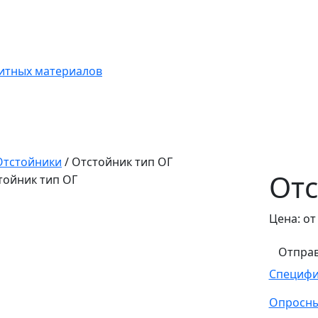
итных материалов
Отстойники
/
Отстойник тип ОГ
Отс
Цена:
о
Отправ
Специфи
Опросны