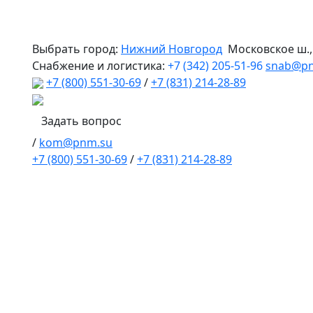
Выбрать город:
Нижний Новгород
Московское ш.
Снабжение и логистика:
+7 (342) 205-51-96
snab@p
+7 (800) 551-30-69
/
+7 (831) 214-28-89
Задать вопрос
/
kom@pnm.su
+7 (800) 551-30-69
/
+7 (831) 214-28-89