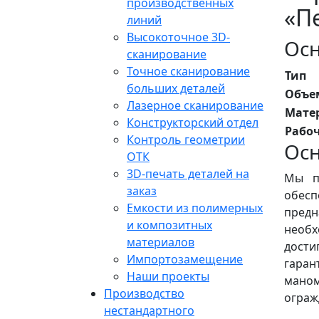
производственных
«П
линий
Высокоточное 3D-
Осн
сканирование
Точное сканирование
Тип
больших деталей
Объем
Лазерное сканирование
Мате
Конструкторский отдел
Рабоч
Контроль геометрии
Ос
ОТК
3D-печать деталей на
Мы п
заказ
обес
Емкости из полимерных
пред
и композитных
необх
материалов
дости
Импортозамещение
гара
Наши проекты
маном
Производство
ограж
нестандартного