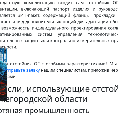
андартную комплектацию входит сам отстойник ОГ
ентации, включающий паспорт изделия и руководст
вляется ЗИП-пакет, содержащий фланцы, прокладки 
агается ряд дополнительных опций для адаптации обо
 возможность индивидуального проектирования согл
матизированных систем управления технологиче
нительных защитных и контрольно-измерительных пр
асности.
ется отстойник ОГ с особыми характеристиками? Мы 
то
отправьте заявку
нашим специалистам, приложив чер
етрами.
расли, использующие отсто
жегородской области
фтяная промышленность