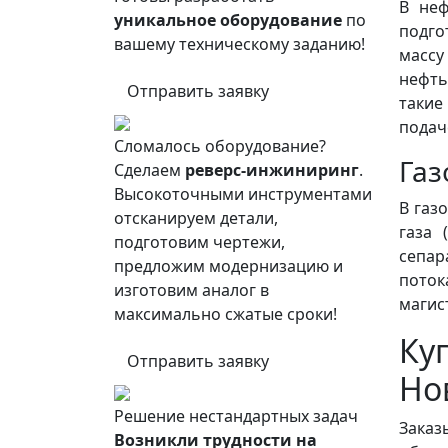
В неф
уникальное оборудование
по
подго
вашему техническому заданию!
массу
нефть
Отправить заявку
такие
подач
Сломалось оборудование?
Га
Сделаем
реверс-инжиниринг
.
Высокоточными инструментами
В газ
отсканируем детали,
газа 
подготовим чертежи,
сепар
предложим модернизацию и
поток
изготовим аналог в
магис
максимально сжатые сроки!
Ку
Отправить заявку
Но
Решение нестандартных задач
Заказ
Возникли трудности на