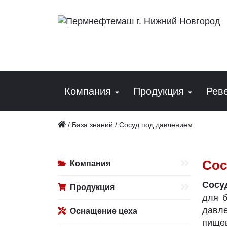
Компания
Продукция
Рев
/
База знаний
/
Сосуд под давлением
Сос
Компания
Сосу
Продукция
для б
давле
Оснащение цеха
пище