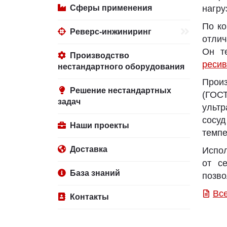
Сферы применения
нагру
По к
Реверс-инжиниринг
отлич
Он т
Производство
реси
нестандартного оборудования
Прои
Решение нестандартных
(ГОСТ
задач
ультр
сосу
Наши проекты
темпе
Доставка
Испол
от с
База знаний
позво
Вс
Контакты