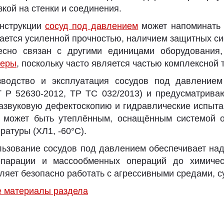
зкой на стенки и соединения.
онструкции
сосуд под давлением
может напоминать 
ается усиленной прочностью, наличием защитных си
есно связан с другими единицами оборудования
веры
, поскольку часто является частью комплексной 
зводство и эксплуатация сосудов под давлением
 Р 52630-2012, ТР ТС 032/2013) и предусматриваю
азвуковую дефектоскопию и гидравлические испытан
д может быть утеплённым, оснащённым системой о
ратуры (ХЛ1, -60°C).
ьзование сосудов под давлением обеспечивает над
епарации и массообменных операций до химиче
ляет безопасно работать с агрессивными средами, с
е материалы раздела