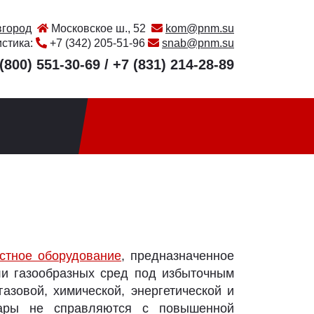
город
Московское ш., 52
kom@pnm.su
истика:
+7 (342) 205-51-96
snab@pnm.su
(800) 551-30-69
/
+7 (831) 214-28-89
стное оборудование
, предназначенное
ли газообразных сред под избыточным
зовой, химической, энергетической и
уары не справляются с повышенной