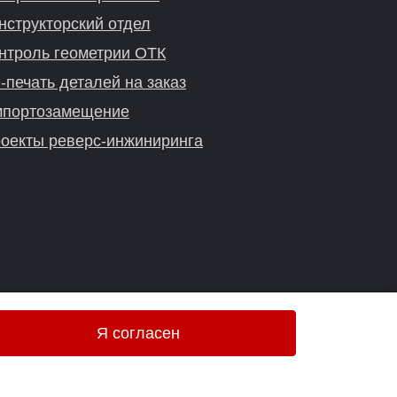
нструкторский отдел
нтроль геометрии ОТК
-печать деталей на заказ
портозамещение
оекты реверс-инжиниринга
Я согласен
Онлайн-консультация