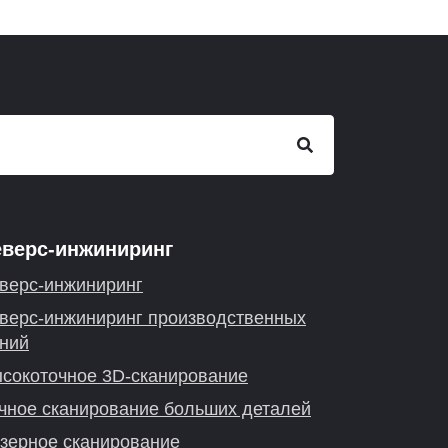
еверс-инжиниринг
верс-инжиниринг
верс-инжиниринг производственных
ний
сокоточное 3D-сканирование
чное сканирование больших деталей
зерное сканирование