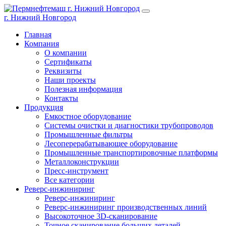
г. Нижний Новгород
Главная
Компания
О компании
Сертификаты
Реквизиты
Наши проекты
Полезная информация
Контакты
Продукция
Емкостное оборудование
Системы очистки и диагностики трубопроводов
Промышленные фильтры
Лесоперерабатывающее оборудование
Промышленные транспортировочные платформы
Металлоконструкции
Пресс-инструмент
Все категории
Реверс-инжиниринг
Реверс-инжиниринг
Реверс-инжиниринг производственных линий
Высокоточное 3D-сканирование
Точное сканирование больших деталей