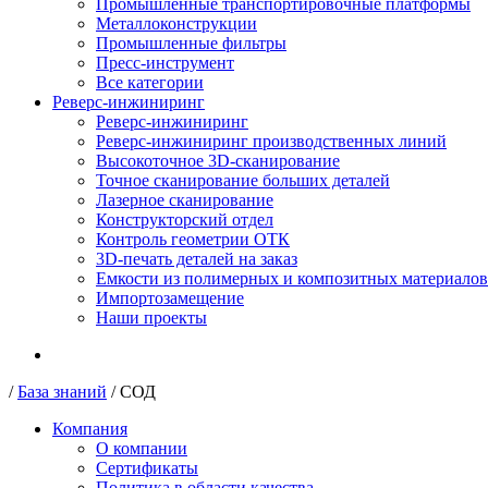
Промышленные транспортировочные платформы
Металлоконструкции
Промышленные фильтры
Пресс-инструмент
Все категории
Реверс-инжиниринг
Реверс-инжиниринг
Реверс-инжиниринг производственных линий
Высокоточное 3D-сканирование
Точное сканирование больших деталей
Лазерное сканирование
Конструкторский отдел
Контроль геометрии ОТК
3D-печать деталей на заказ
Емкости из полимерных и композитных материалов
Импортозамещение
Наши проекты
/
База знаний
/
СОД
Компания
О компании
Сертификаты
Политика в области качества