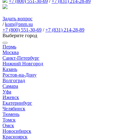
+7 (800) 551-30-69
/
+7 (831) 214-28-89
Задать вопрос
/
kom@pnm.su
+7 (800) 551-30-69
/
+7 (831) 214-28-89
Выберите город
Пермь
Москва
Санкт-Петербург
Нижний Новгород
Казань
Ростов-на-Дону
Волгоград
Самара
Уфа
Ижевск
Екатеринбург
Челябинск
Тюмень
Томск
Омск
Новосибирск
Красноярск