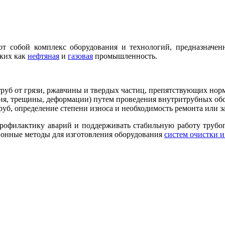
т собой комплекс оборудования и технологий, предназначен
аких как
нефтяная
и
газовая
промышленность.
руб от грязи, ржавчины и твердых частиц, препятствующих норм
ия, трещины, деформации) путем проведения внутритрубных об
руб, определение степени износа и необходимость ремонта или з
рофилактику аварий и поддерживать стабильную работу труб
онные методы для изготовления оборудования
систем очистки 