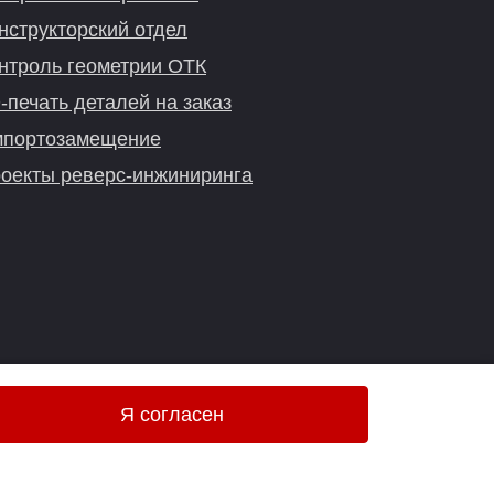
нструкторский отдел
нтроль геометрии ОТК
-печать деталей на заказ
портозамещение
оекты реверс-инжиниринга
Я согласен
Онлайн-консультация