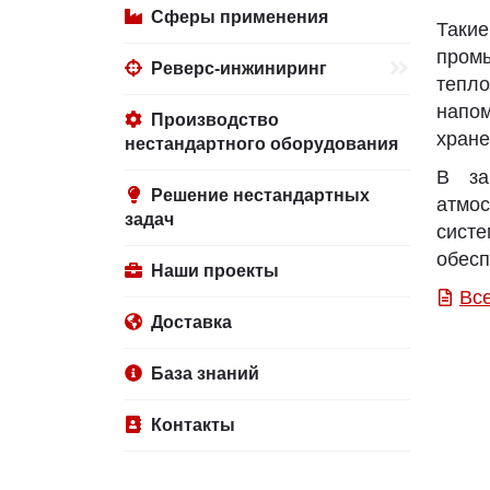
Сферы применения
Таки
пром
Реверс-инжиниринг
тепл
напом
Производство
хране
нестандартного оборудования
В за
Решение нестандартных
атмо
задач
сист
обесп
Наши проекты
Вс
Доставка
База знаний
Контакты