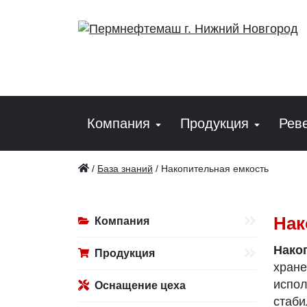
Компания
Продукция
Рев
/
База знаний
/
Накопительная емкость
Нак
Компания
Нако
Продукция
хран
испол
Оснащение цеха
стаби