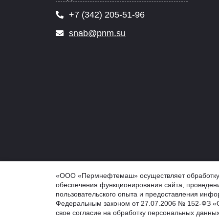
+7 (342) 205-51-96
snab@pnm.su
© 2026 PNM.SU - ООО "Пермнефтемаш" (ПНМ, PNM), 
«ООО «Пермнефтемаш» осуществляет обработку ф
Обработка персональных данных
обеспечения функционирования сайта, проведени
Информация на сайте не является публичной оферто
пользовательского опыта и предоставления инфор
Федеральным законом от 27.07.2006 № 152-ФЗ «О
свое согласие на обработку персональных данных