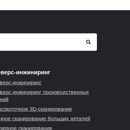
еверс-инжиниринг
верс-инжиниринг
верс-инжиниринг производственных
ний
сокоточное 3D-сканирование
чное сканирование больших деталей
зерное сканирование